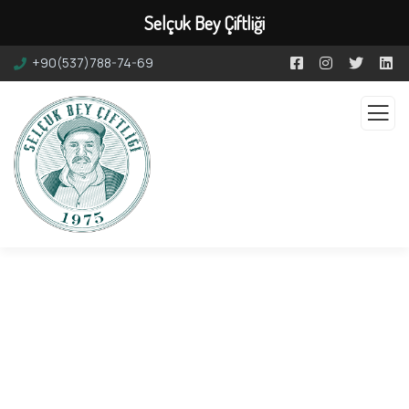
Selçuk Bey Çiftliği
+90(537)788-74-69
Hakkımızda
Yılların Tecrübesiyle, Doğayla Bütünleşen Bir
Çiftlik